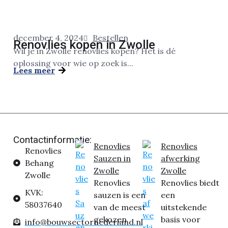
december 4, 2024
Bestellen
Renovlies kopen in Zwolle
Wil je in Zwolle renovlies kopen? Het is dé
oplossing voor wie op zoek is...
Lees meer
Contactinformatie:
Renovlies
Renovlies
Renovlies
Sauzen in
afwerking
Behang
Zwolle
Zwolle
Zwolle
Renovlies
Renovlies biedt
KVK:
sauzen is een
een
58037640
van de meest
uitstekende
gekozen
basis voor
info@bouwsectornederland.nl