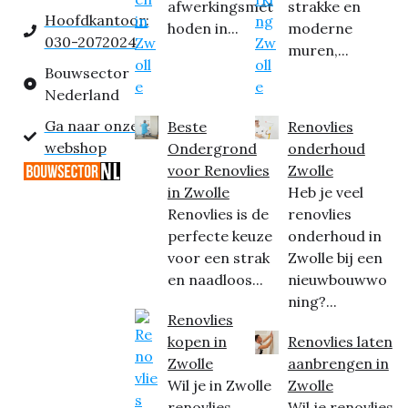
afwerkingsmet
strakke en
Hoofdkantoor:
hoden in...
moderne
030-2072024
muren,...
Bouwsector
Nederland
Ga naar onze
Beste
Renovlies
webshop
Ondergrond
onderhoud
voor Renovlies
Zwolle
in Zwolle
Heb je veel
Renovlies is de
renovlies
perfecte keuze
onderhoud in
voor een strak
Zwolle bij een
en naadloos...
nieuwbouwwo
ning?...
Renovlies
kopen in
Renovlies laten
Zwolle
aanbrengen in
Wil je in Zwolle
Zwolle
renovlies
Wil je renovlies