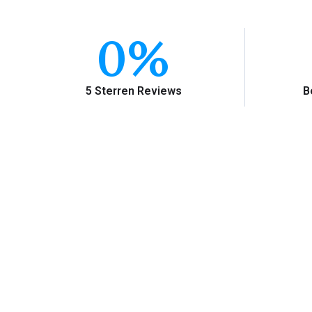
0
%
5 Sterren Reviews
B
Waarom Re
Met meer dan 20 jaar ervaring in het beha
garan
Ons team van ervaren experts in Zwolle wer