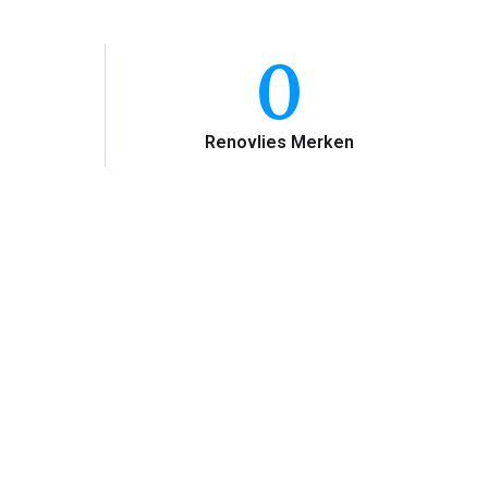
0
Renovlies Merken
ehang Zwolle
f Karwei. Onze