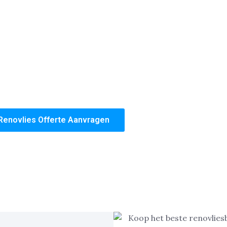
zoals
Intervos, Erfurt en Progold. Beter wordt het gewoon 
ëren van naadloze en strakke muren, perfect geschikt voor 
tiewoningen in Zwolle
Centrum, Noord, Oost, West en Zui
ge werkwijze zorgen wij ervoor dat het resultaat niet te o
 Op dit vlak onderscheiden wij ons van de concurrentie!
volledige woning, wij bieden een duurzame oplossing die j
 kwaliteit en de zekerheid van een perfect afgewerkte wonin
Renovlies Offerte Aanvragen