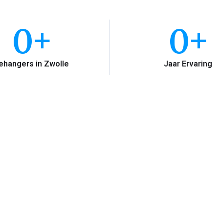
0
+
0
+
ehangers in Zwolle
Jaar Ervaring
novlies Behang Zwolle?
ngen en sauzen van wanden en plafonds, staan Renovlies B
t voor vakmanschap en kwaliteit.
ken niet met renovlies van de Gamma, Praxis, Hornbach o