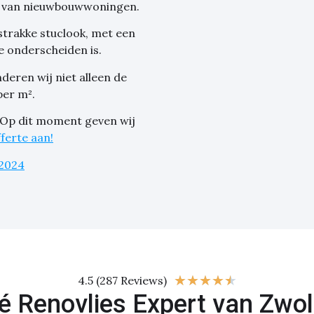
en van nieuwbouwwoningen.
strakke stuclook, met een
e onderscheiden is.
eren wij niet alleen de
per m².
? Op dit moment geven wij
ferte aan!
2024
★
★
★
★
★
4.5 (287 Reviews)
é Renovlies Expert van Zwol