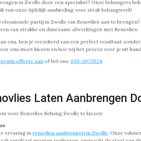
nbrengen in Zwolle door een specialist? Onze behangers be
ik van onze tijdelijk aanbieding voor strak behangwerk!
ofessionele partij in Zwolle om Renovlies aan te brengen? 
veren van strakke en duurzame afwerkingen met Renovlies.
aan ons, ben je verzekerd van een perfect resultaat zonder 
oor ons moet kiezen en hoe wij het proces voor je uit ha
gratis offerte aan
of bel ons:
030-2072024
vlies Laten Aanbrengen D
om voor Renovlies Behang Zwolle te kiezen:
ise
e ervaring in
renovlies aanbrengen in Zwolle
. Onze vakme
trak resultaat moeten realiseren, ongeacht de staat van d