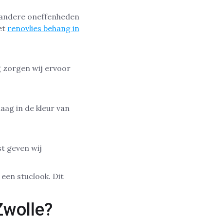
n andere oneffenheden
et
renovlies behang in
g zorgen wij ervoor
ag in de kleur van
st geven wij
een stuclook. Dit
Zwolle?