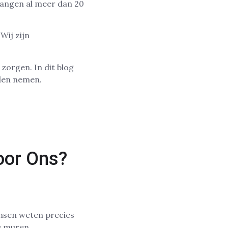
hangen al meer dan 20
Wij zijn
zorgen. In dit blog
nden nemen.
oor Ons?
nsen weten precies
e muren.