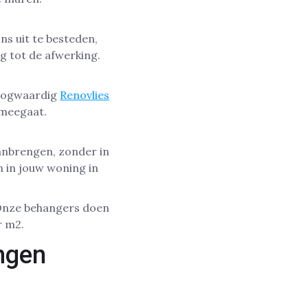
s uit te besteden,
ng tot de afwerking.
hoogwaardig
Renovlies
 meegaat.
anbrengen, zonder in
n in jouw woning in
Onze behangers doen
r m2.
ngen