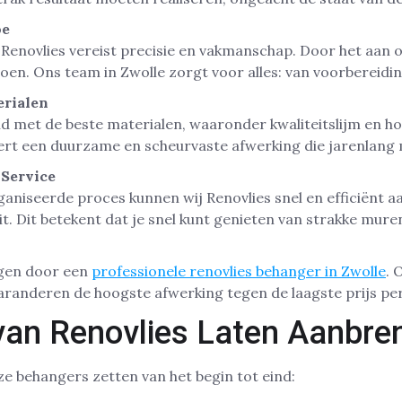
oe
enovlies vereist precisie en vakmanschap. Door het aan on
 doen. Ons team in Zwolle zorgt voor alles: van voorbereidi
rialen
nd met de beste materialen, waaronder kwaliteitslijm en 
eert een duurzame en scheurvaste afwerking die jarenlang
 Service
niseerde proces kunnen wij Renovlies snel en efficiënt a
it. Dit betekent dat je snel kunt genieten van strakke mure
ngen door een
professionele renovlies behanger in Zwolle
. 
 garanderen de hoogste afwerking tegen de laagste prijs pe
van Renovlies Laten Aanbre
ze behangers zetten van het begin tot eind: