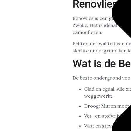
Renovlies?
Renovlies is een gladde e
Zwolle. Het is ideaal voo
camoufleren.
Echter, de kwaliteit van d
slechte ondergrond kan lei
Wat is de B
De beste ondergrond voor
Glad en egaal: Alle 
weggewerkt.
Droog: Muren moeten
Vet- en stofvrij: Vui
Vast en stevig: Loss