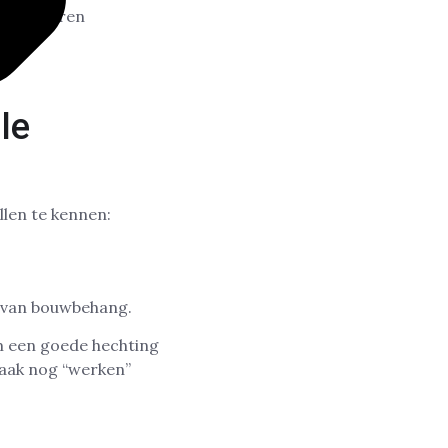
at de muren
le
llen te kennen:
n van bouwbehang.
m een goede hechting
aak nog “werken”