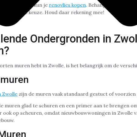
e goed is, dan kun je
renovlies kopen
. Behangen zonder d
nverstandige keuze. Houd daar rekening mee!
llende Ondergronden in Zwol
n?
rten muren hebt in Zwolle, is het belangrijk om de verschi
wmuren
 Zwolle
zijn de muren vaak standaard gestuct of voorzie
 de muren glad te schuren en een primer aan te brengen o
r ook op scheuren, omdat nieuwbouwwoningen in Zwolle v
ebouw.
 Muren