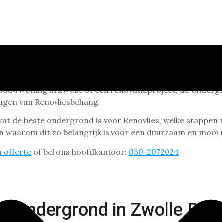
keuze voor een strak en naadloos afgewerkt resultaat op m
bouwwoning in Zwolle of een renovatieproject, de onderg
rengen van Renovliesbehang.
wat de beste ondergrond is voor Renovlies, welke stappen 
 waarom dit zo belangrijk is voor een duurzaam en mooi r
 offerte
of bel ons hoofdkantoor:
030-2072024
 Ondergrond in Zwolle Belan