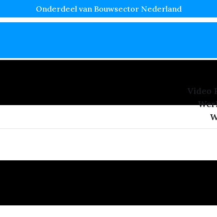
Onderdeel van Bouwsector Nederland
Video 
Wer
W
dergrond Voor Renovlies 