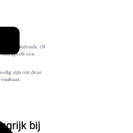
uren en plafonds. Of
rond speelt een
nodig zijn om deze
esultaat.
grijk bij