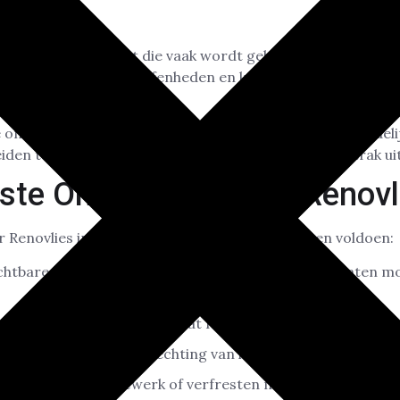
n sterke behangsoort die vaak wordt gebruikt als
alternatie
r muren met kleine oneffenheden en kan scheuren of besch
e ondergrond van je woning in Zwolle bepaalt het uiteindeli
den tot bobbels, loslatend behang, en een minder strak uite
este Ondergrond voor Renovl
 Renovlies in Zwolle moet aan de volgende eisen voldoen:
zichtbare oneffenheden zoals hobbels, scheuren en gaten 
 volledig droog zijn voordat Renovlies wordt aangebrach
l, stof of vet kunnen de hechting van het behang vermindere
e delen van oud stucwerk of verfresten moeten worden ver