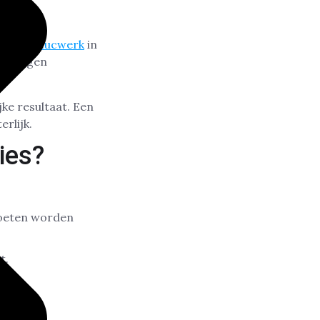
f voor stucwerk
in
adigingen
jke resultaat. Een
rlijk.
ies?
moeten worden
t.
n.
wijderd.