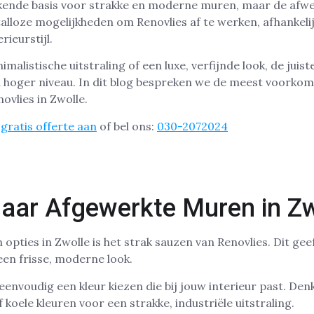
tekende basis voor strakke en moderne muren, maar de afw
r talloze mogelijkheden om Renovlies af te werken, afhankeli
rieurstijl.
imalistische uitstraling of een luxe, verfijnde look, de juist
n hoger niveau. In dit blog bespreken we de meest voorko
ovlies in Zwolle.
gratis offerte aan
of bel ons:
030-2072024
laar Afgewerkte Muren in Zw
opties in Zwolle is het strak sauzen van Renovlies. Dit ge
een frisse, moderne look.
envoudig een kleur kiezen die bij jouw interieur past. De
 koele kleuren voor een strakke, industriële uitstraling.