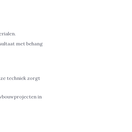
erialen.
esultaat met behang
Deze techniek zorgt
euwbouwprojecten in