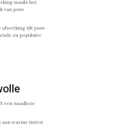
erking maakt het
jk van jouw
e afwerking tilt jouw
mende en populaire
olle
eft een naadloze
nk aan warme tinten