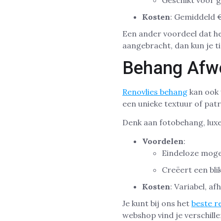
Geschikt voor 
Kosten
: Gemiddeld €
Een ander voordeel dat h
aangebracht, dan kun je ti
Behang Afwe
Renovlies behang
kan ook 
een unieke textuur of pat
Denk aan fotobehang, luxe
Voordelen
:
Eindeloze mogel
Creëert een bli
Kosten
: Variabel, af
Je kunt bij ons het
beste r
webshop vind je verschill