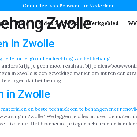
Onderdeel van Bouwsector Nederland
behang Zwolle
me
Blog
Video Reviews
Werkgebied
We
n in Zwolle
nders krijg je geen mooi resultaat bij je nieuwbouwwoning
gen in Zwolle is een geweldige manier om muren een strak
 te zorgen dat het behang […]
 in Zwolle
uwwoning in Zwolle? We leggen je alles uit over de materi
werkte muur. Het beschermt je tegen scheuren en is ook nog