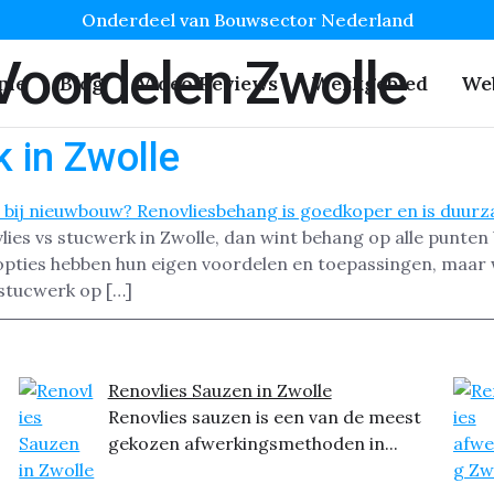
Onderdeel van Bouwsector Nederland
Voordelen Zwolle
me
Blog
Video Reviews
Werkgebied
We
 in Zwolle
vlies vs stucwerk in Zwolle, dan wint behang op alle punten 
ties hebben hun eigen voordelen en toepassingen, maar we
 stucwerk op […]
Renovlies Sauzen in Zwolle
Renovlies sauzen is een van de meest
gekozen afwerkingsmethoden in...