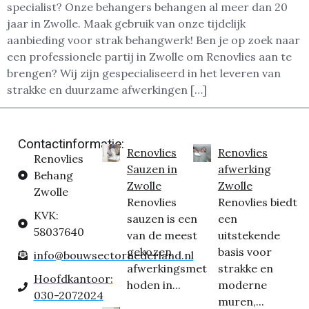
specialist? Onze behangers behangen al meer dan 20
jaar in Zwolle. Maak gebruik van onze tijdelijk
aanbieding voor strak behangwerk! Ben je op zoek naar
een professionele partij in Zwolle om Renovlies aan te
brengen? Wij zijn gespecialiseerd in het leveren van
strakke en duurzame afwerkingen […]
Contactinformatie:
Renovlies
Renovlies
Renovlies
Sauzen in
afwerking
Behang
Zwolle
Zwolle
Zwolle
Renovlies
Renovlies biedt
KVK:
sauzen is een
een
58037640
van de meest
uitstekende
gekozen
basis voor
info@bouwsectornederland.nl
afwerkingsmet
strakke en
Hoofdkantoor:
hoden in...
moderne
030-2072024
muren,...