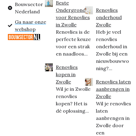
Beste
Bouwsector
Ondergrond
Renovlies
Nederland
voor Renovlies
onderhoud
Ga naar onze
in Zwolle
Zwolle
webshop
Renovlies is de
Heb je veel
perfecte keuze
renovlies
voor een strak
onderhoud in
en naadloos...
Zwolle bij een
nieuwbouwwo
Renovlies
ning?...
kopen in
Zwolle
Renovlies laten
Wil je in Zwolle
aanbrengen in
renovlies
Zwolle
kopen? Het is
Wil je renovlies
dé oplossing...
laten
aanbrengen in
Zwolle door
een