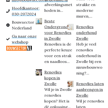
afwerkingsmet
strakke en
Hoofdkantoor:
hoden in...
moderne
030-2072024
muren,...
Beste
Bouwsector
Ondergrond
Renovlies
Nederland
voor Renovlies
onderhoud
Ga naar onze
in Zwolle
Zwolle
webshop
Renovlies is de
Heb je veel
perfecte keuze
renovlies
voor een strak
onderhoud in
en naadloos...
Zwolle bij een
nieuwbouwwo
Renovlies
ning?...
kopen in
Zwolle
Renovlies laten
Wil je in Zwolle
aanbrengen in
renovlies
Zwolle
kopen? Het is
Wil je renovlies
dé oplossing...
laten