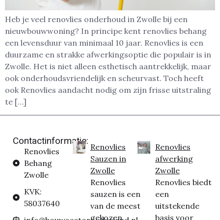
Heb je veel renovlies onderhoud in Zwolle bij een
nieuwbouwwoning? In principe kent renovlies behang
een levensduur van minimaal 10 jaar. Renovlies is een
duurzame en strakke afwerkingsoptie die populair is in
Zwolle. Het is niet alleen esthetisch aantrekkelijk, maar
ook onderhoudsvriendelijk en scheurvast. Toch heeft
ook Renovlies aandacht nodig om zijn frisse uitstraling
te […]
Contactinformatie:
Renovlies
Renovlies
Renovlies
Sauzen in
afwerking
Behang
Zwolle
Zwolle
Zwolle
Renovlies
Renovlies biedt
KVK:
sauzen is een
een
58037640
van de meest
uitstekende
gekozen
basis voor
info@bouwsectornederland.nl