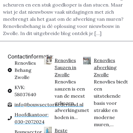
scheuren en een stuk goedkoper is dan stucen. Maar
wist je dat nieuwbouw vaak uitdagingen met zich
meebrengt als het gaat om de afwerking van muren?
Renovliesbehang is dé oplossing voor nieuwbouw in
Zwolle. In dit uitgebreide blog ontdek je […]
Contactinformatie:
Renovlies
Renovlies
Renovlies
Sauzen in
afwerking
Behang
Zwolle
Zwolle
Zwolle
Renovlies
Renovlies biedt
KVK:
sauzen is een
een
58037640
van de meest
uitstekende
gekozen
basis voor
info@bouwsectornederland.nl
afwerkingsmet
strakke en
Hoofdkantoor:
hoden in...
moderne
030-2072024
muren,...
Beste
Bouwsector