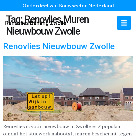
Onderdeel van Bouwsector Nederland
Tag:
Renovlies Muren
Renovlies Behang Zwolle
Nieuwbouw Zwolle
Renovlies Nieuwbouw Zwolle
Renovlies is voor nieuwbouw in Zwolle erg populair
omdat het stucwerk nabootst, muren beschermt tegen