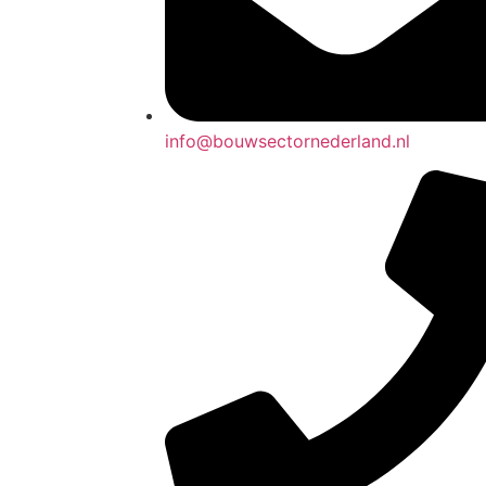
info@bouwsectornederland.nl