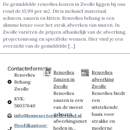
De gemiddelde renovlies kosten in Zwolle liggen bij ons
rond de 15,99 per m2. Dit is inclusief materiaal,
schuren, sauzen en kitten. Renovlies behang is een
slimme keuze voor het strak afwerken van muren. In
Zwolle variëren de prijzen afhankelijk van de afwerking,
projectomvang en specifieke wensen. Hier vind je een
overzicht van de gemiddelde […]
Contactinformatie:
Renovlies
Renovlies
Renovlies
Sauzen in
afwerking
Behang
Zwolle
Zwolle
Zwolle
Renovlies
Renovlies biedt
KVK:
sauzen is een
een
58037640
van de meest
uitstekende
gekozen
basis voor
info@bouwsectornederland.nl
afwerkingsmet
strakke en
Hoofdkantoor:
hoden in...
moderne