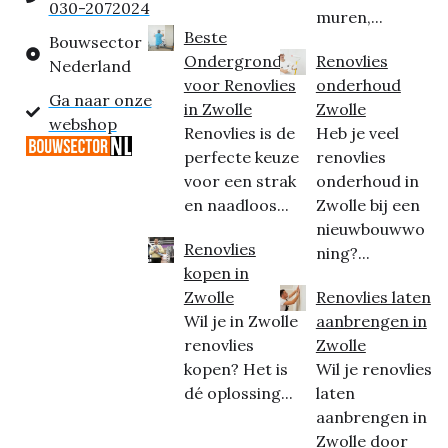
030-2072024
muren,...
Beste
Bouwsector
Ondergrond
Renovlies
Nederland
voor Renovlies
onderhoud
Ga naar onze
in Zwolle
Zwolle
webshop
Renovlies is de
Heb je veel
perfecte keuze
renovlies
voor een strak
onderhoud in
en naadloos...
Zwolle bij een
nieuwbouwwo
Renovlies
ning?...
kopen in
Zwolle
Renovlies laten
Wil je in Zwolle
aanbrengen in
renovlies
Zwolle
kopen? Het is
Wil je renovlies
dé oplossing...
laten
aanbrengen in
Zwolle door