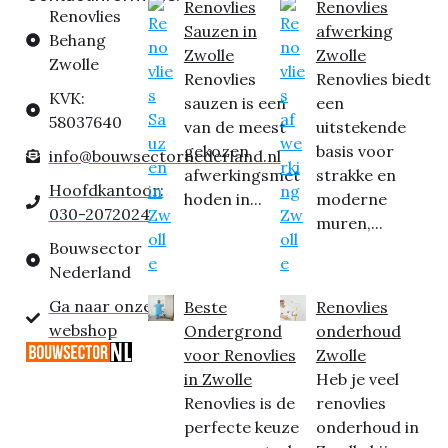
Renovlies
Renovlies
Renovlies
Sauzen in
afwerking
Behang
Zwolle
Zwolle
Zwolle
Renovlies
Renovlies biedt
KVK:
sauzen is een
een
58037640
van de meest
uitstekende
gekozen
basis voor
info@bouwsectornederland.nl
afwerkingsmet
strakke en
Hoofdkantoor:
hoden in...
moderne
030-2072024
muren,...
Bouwsector
Nederland
Ga naar onze
Beste
Renovlies
webshop
Ondergrond
onderhoud
voor Renovlies
Zwolle
in Zwolle
Heb je veel
Renovlies is de
renovlies
perfecte keuze
onderhoud in