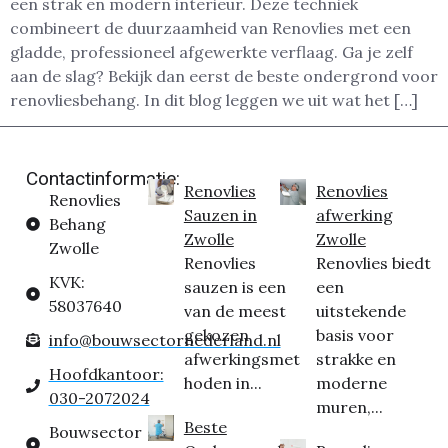
een strak en modern interieur. Deze techniek
combineert de duurzaamheid van Renovlies met een
gladde, professioneel afgewerkte verflaag. Ga je zelf
aan de slag? Bekijk dan eerst de beste ondergrond voor
renovliesbehang. In dit blog leggen we uit wat het […]
Contactinformatie:
Renovlies
Renovlies
Renovlies
Sauzen in
afwerking
Behang
Zwolle
Zwolle
Zwolle
Renovlies
Renovlies biedt
KVK:
sauzen is een
een
58037640
van de meest
uitstekende
gekozen
basis voor
info@bouwsectornederland.nl
afwerkingsmet
strakke en
Hoofdkantoor:
hoden in...
moderne
030-2072024
muren,...
Beste
Bouwsector